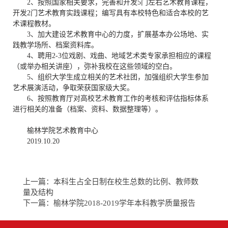
2
、按照国家相关要求，完善和开发
5
门左右艺术教育课程，
开发
2
门艺术教育实践课程；编写具有本校特色和适合本校的艺
术课程教材。
3
、加大建设艺术教育中心的力度，扩展基本办公场地、实
践教学场所、档案资料库。
4
、聘用
2-3
位戏剧、戏曲、地域艺术类专家承担相应的课程
（或举办相关讲座），弥补我校在这些领域的空白。
5
、组织大学生成立相关的艺术社团，加强组织大学生参加
艺术展演活动，争取荣获国家级大奖。
6
、按照教育厅对高校艺术教育工作的考核和评估指标体系
进行相关的准备（档案、资料、数据整理等）。
榆林学院艺术教育中心
201
9.
10
.20
上一篇：
本科生占全日制在校生总数的比例、教师数
量及结构
下一篇：
榆林学院2018-2019学年本科教学质量报告