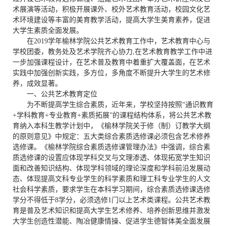
术展演等活动，积极开展课外、校外艺术教育活动，校园文化艺
术环境建设等丰富的美育教学活动，提高大学生美育素养，促进
大学生素质全面发展。
在
2019
学年榆林学院公共艺术教育工作中，艺术教育中心与
学校团委，
教务处及
艺术学院齐心协力
,
在艺术教育教学工作中进
一步加强课程设计，在艺术普及教育中着重扩大覆盖面，在艺术
实践中加强创新实践，多方位，多角度不断提升大学生的艺术修
养，成效显著。
一、
公共艺术教育定位
为不断提高学生综合素质，近年来，学校坚持按照
“通识教育
+
学科教育
+
专业教育
+
素质拓展”的课程结构体系，将公共艺术教
育纳入本科生教学计划中，《榆林学院关于修（制）订教学大纲
的原则意见》中规定：五大类综合素质选修课必须包含艺术修养
选修课。《榆林学院综合素质选修课管理办法》中强调，综合素
质选修课的设置应体现学科交叉与文理渗透、体现拓宽学生知识
面和改善知识结构、体现学科领域的理论深度和学科前沿发展动
态、体现提高文科专业学生的科学素质和理工科专业学生的人文
社会科学素质，要求学生在本科学习期间，综合素质选修课选修
学分不得低于
8
学分，必须选修
1
门以上艺术类课程。公共艺术教
育是普及艺术知识和提高大学生艺术修养、培养创新思维并激发
大学生创造性潜能、陶冶健康情操、促进学生德智体美全面发展