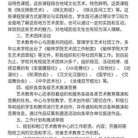
设特色课程，这些课程结合地域文化艺术，特色鲜明。这类课程
有《陕北秧歌艺术》
、
《陕北剪纸》
、
《陕北民间工艺》等。这
些课程授课方式是理论与实践结合，学生既可通过理论学习较为
全面地了解这些地方艺术类型，也可以通过一定的实践和互动，
体验到这些艺术的魅力，对地域民俗文化也有较为深入理解。
三、
艺术团体活动
艺术教育中心与团委共同组织、管理学生艺术社团工作，多
年以来学校出台了《榆林学院艺术团工作制度》《榆林学院大学
生艺术团章程》等文件，积极组织和引导社团开展工作。到目前
为止，学校共有校级艺术团体
20
多个，组织规范、活动规律、成
绩显著的有《安塞腰鼓社》
、
《
AK
街舞社》
、
《吉他社》
、
《动
漫社》
、
《轮滑协会》
、
《汉文化汉服社》
、
《国学社》
、
《交
谊舞协会》
、
《中华武术社》
、
《龙魂双节棍社》等。
四、
组织各类各级艺术展演竞赛
艺术教育中心还承担着组织和服务各级各类艺术教育展演和
竞赛的任务。中心与学校教学、艺术创作部门密切合作，积极引
导和组织学生和教师进行艺术创作，并传通知和传达各种展演和
竞赛信息，通过作品征集和遴选活动向各举办单位报送作品。
五、工作计划和推进举措
1
、规划和制订艺术教育中心的工作职责、内容；开展同等
院校之间的交流和学习，完善艺术教育工作机制。