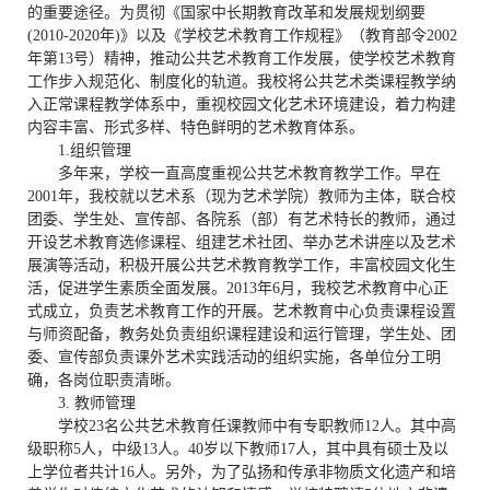
的重要途径。为贯彻《国家中长期教育改革和发展规划纲要
(2010-2020
年
)
》以及《学校艺术教育工作规程》（教育部令
2002
年第
13
号）精神，推动公共艺术教育工作发展，使学校艺术教育
工作步入规范化、制度化的轨道。我校将公共艺术类课程教学纳
入正常课程教学体系中，重视校园文化艺术环境建设，着力构建
内容丰富、形式多样、特色鲜明的艺术教育体系。
1.
组织管理
多年来，学校一直高度重视公共艺术教育教学工作。早在
2001
年，我校就以艺术系（现为艺术学院）教师为主体，联合校
团委、学生处、宣传部、各院系（部）有艺术特长的教师，通过
开设艺术教育选修课程、组建艺术社团、举办艺术讲座以及艺术
展演等活动，积极开展公共艺术教育教学工作，丰富校园文化生
活，促进学生素质全面发展。
2013
年
6
月，我校艺术教育中心正
式成立，负责艺术教育工作的开展。艺术教育中心负责课程设置
与师资配备，教务处负责组织课程建设和运行管理，学生处、团
委、宣传部负责课外艺术实践活动的组织实施，各单位分工明
确，各岗位职责清晰。
3.
教师管理
学校
23
名公共艺术教育任课教师中有专职教师
12
人。其中高
级职称
5
人，中级
13
人。
40
岁以下教师
17
人，其中具有硕士及以
上学位者共计
16
人。另外，为了弘扬和传承非物质文化遗产和培