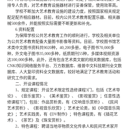
排专人负责，对艺术教育设施器材进行妥善保管，使用效率高。
学校不断加大艺术教育设施的建设力度，按照国家相关规定
配足配齐相应器材。目前，校内公共艺术教育配置乐器、相关器
械
500
余件，并能按照实际需要不断更新和补充。
6.
资料配置
为保障学校公共艺术教育工作的顺利进行，学校及相关单位
为公共艺术教育配备大量图书影像等资料。目前，学校图书馆艺
术类中文图书资料共
9020
种，
40,200
多册，电子图书
70,000
多
种，外文电子图书
35,000
多种，纸质期刊
55
种，多媒体视频资源
达
100,000
多种。此外，还有包含艺术类文献的相关数据库，包括
CNKI
知识网络服务平台、万方数据库、维普中文科技期刊全文数
据库、人大复印资料全文数据库，较好地满足了艺术教育活动和
研究工作的需求。
二、
开设课程情况
1
、
规定课程：开设艺术限定性选修课程
3
门，包括《艺术导
论》、《音乐鉴赏》、《美术鉴赏》、《影视鉴赏》；任意性选
修课程
7
门，包括：作品赏析类，有《交响音乐赏析》、《民间
艺术赏析》
、《影视音乐欣赏》
；艺术史论类，如《中国音乐简
史》；艺术实践类，有《
DV
制作》
；特色课程类，有《插花艺
术》、《茶艺》及《珠宝赏析》
。
2
、
特色课程：聘请当地非物质文化传承人和民间艺术家开