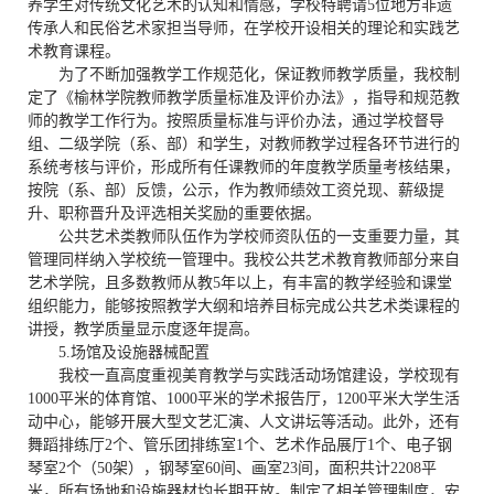
养学生对传统文化艺术的认知和情感，学校特聘请
5
位地方非遗
传承人和民俗艺术家担当导师，在学校开设相关的理论和实践艺
术教育课程。
为了不断加强教学工作规范化，保证教师教学质量，我校制
定了《榆林学院教师教学质量标准及评价办法》，指导和规范教
师的教学工作行为。按照质量标准与评价办法，通过学校督导
组、二级学院（系、部）和学生，对教师教学过程各环节进行的
系统考核与评价，形成所有任课教师的年度教学质量考核结果，
按院（系、部）反馈，公示，作为教师绩效工资兑现、薪级提
升、职称晋升及评选相关奖励的重要依据。
公共艺术类教师队伍作为学校师资队伍的一支重要力量，其
管理同样纳入学校统一管理中。我校公共艺术教育教师部分来自
艺术学院，且多数教师从教
5
年以上，有丰富的教学经验和课堂
组织能力，能够按照教学大纲和培养目标完成公共艺术类课程的
讲授，教学质量显示度逐年提高。
5.
场馆及
设施器械配置
我校一直高度重视美育教学与实践活动场馆建设，学校现有
1000
平米的体育馆、
1000
平米的学术报告厅，
1200
平米大学生活
动中心，能够开展大型文艺汇演、人文讲坛等活动。此外，还有
舞蹈排练厅
2
个、管乐团排练室
1
个、艺术作品展厅
1
个、电子钢
琴室
2
个（
50
架），钢琴室
60
间、画室
23
间，面积共计
2208
平
米，所有场地和设施器材均长期开放。制定了相关管理制度，安