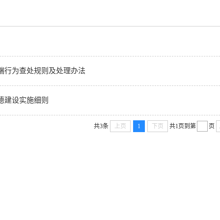
端行为查处规则及处理办法
德建设实施细则
共3条
上页
1
下页
共1页
到第
页