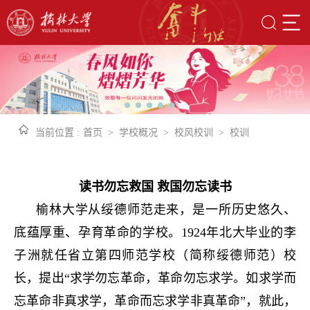
当前位置 :
首页
>
学校概况
>
校风校训
>
校训
读书勿忘救国 救国勿忘读书
榆林大学从绥德师范走来，是一所历史悠久、
底蕴厚重、孕育革命的学校。1924年北大毕业的李
子洲就任省立第四师范学校（简称绥德师范）校
长，提出“求学勿忘革命，革命勿忘求学。如求学而
忘革命非真求学，革命而忘求学非真革命”，就此，