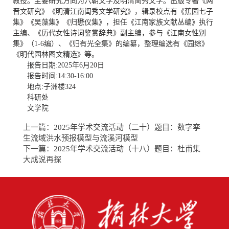
教授。主要研究方向为六朝文学及明清闺秀文学。出版专著《两
晋文研究》《明清江南闺秀文学研究》，辑录校点有《蕉园七子
集》《吴藻集》《归懋仪集》，担任《江南家族文献丛编》执行
主编、《历代女性诗词鉴赏辞典》副主编，参与《江南女性别
集》（1-6编）、《归有光全集》的编纂，整理编选有《园综》
《明代园林图文精选》等。
报告日期:2025年6月20日
报告时间:14:30-16:00
地点:子洲楼324
科研处
文学院
上一篇：
2025年学术交流活动（二十）题目：数字孪
生流域洪水预报模型与流溪河模型
下一篇：
2025年学术交流活动（十八）题目：杜甫集
大成说再探