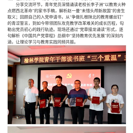
分享交流环节，青年党员深情诵读老校长李子洲“以教育火种
点燃西北革命”的家书手稿，解析赵一曼“未惜头颅新故国”的舍生
取义；回顾自己的入党申请书，从“争做扎根陕北的教育螺丝钉”
的青涩誓言，到如今带领团队攻克教学改革难关的成长历程，勾
勒出党员初心的践行轨迹。现场还通过“党章接龙诵读”形式，逐
句解析《中国共产党章程》总纲中“坚持教育优先发展”的深刻内
涵，让理论学习与教育实践同频共振。